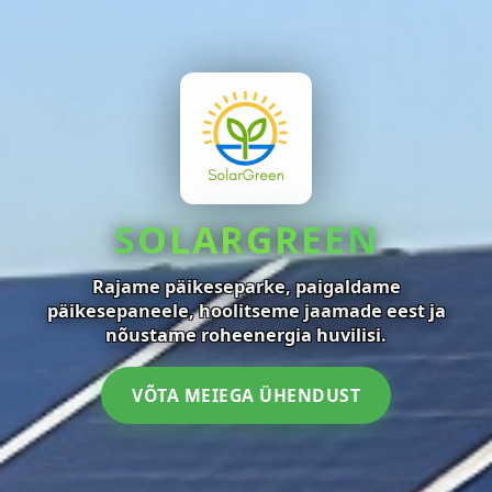
SOLAR
GREEN
Rajame päikeseparke, paigaldame
päikesepaneele, hoolitseme jaamade eest ja
nõustame roheenergia huvilisi.
VÕTA MEIEGA ÜHENDUST