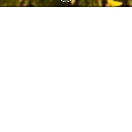
TEENUSED, MIDA PAKUME
PÄIKESEPARKIDE
RAJAMINE &
PÄIKESEPARKIDE
PÄIKESEPANEELIDE
HOOLDUS
PAIGALDAMINE