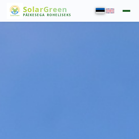
SolarGreen
PÄIKESEGA
ROHELISEKS