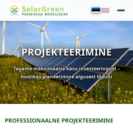
SolarGreen
PÄIKESEGA
ROHELISEKS
PROJEKTEERIMINE
Tagame maksimaalse kasu investeeringust –
hoolikas planeerimine algusest lõpuni
PROFESSIONAALNE PROJEKTEERIMINE