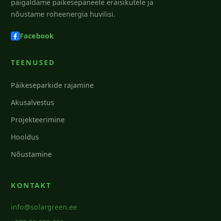
paigaldame päikesepaneele eraisikutele ja
nõustame roheenergia huvilisi.
Facebook
TEENUSED
Päikeseparkide rajamine
Akusalvestus
Projekteerimine
Hooldus
Nõustamine
KONTAKT
info@solargreen.ee