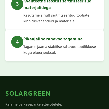
Kvaliteetne teostus sertifitseeritud
3
materjalidega
Kasutame ainult sertifitseeritud tootjate
kinnitusvahendeid ja materjale.
Pikaajaline rahavoo tagamine
4
Tagame jaama stabiilse rahavoo tootlikkuse
kogu eluea jooksul.
SOLARGREEN
Rajame päikeseparke ettevõtetele,