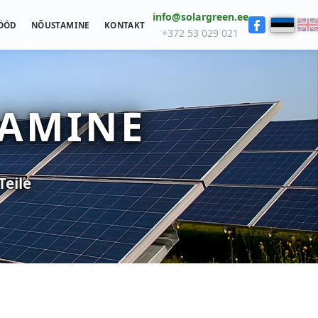
info@solargreen.ee
ÖÖD
NÕUSTAMINE
KONTAKT
+372 53 029 021
JAMINE
Teile