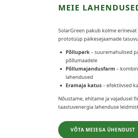
MEIE LAHENDUSE
SolarGreen pakub kolme erinevat
prototüüp päikesejaamade tasuvus
Põllupark
– suuremahulised p
põllumaadele
Põllumajandusfarm
– kombine
lahendused
Eramaja katus
– efektiivsed k
Nõustame, ehitame ja vajadusel fi
taastuvenergia lahenduse leidmist
VÕTA MEIEGA ÜHENDUST