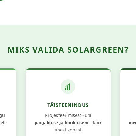
MIKS VALIDA SOLARGREEN?
TÄISTEENINDUS
ngu
Projekteerimisest kuni
tele
paigalduse ja hoolduseni
– kõik
inv
ühest kohast