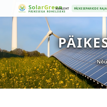
SolarGreen
AVALEHT
PÄIKESEPARKIDE RAJ
PÄIKESEGA
ROHELISEKS
PÄIKE
Nõus