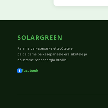
SOLARGREEN
Rajame päikeseparke ettevõtetele,
paigaldame päikesepaneele eraisikutele ja
nõustame roheenergia huvilisi.
Facebook