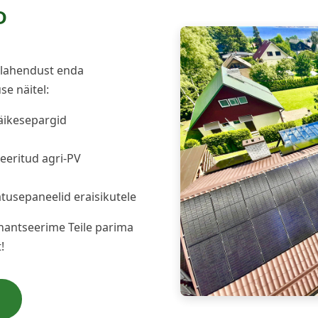
D
 lahendust enda
e näitel:
äikesepargid
eritud agri-PV
atusepaneelid eraisikutele
nantseerime Teile parima
!