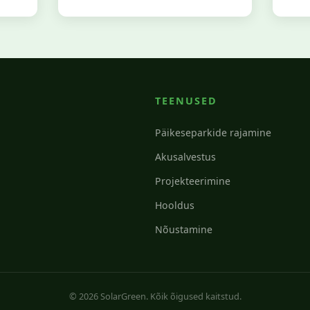
TEENUSED
Päikeseparkide rajamine
Akusalvestus
Projekteerimine
Hooldus
Nõustamine
© 2026 SolarGreen. Kõik õigused kaitstud.