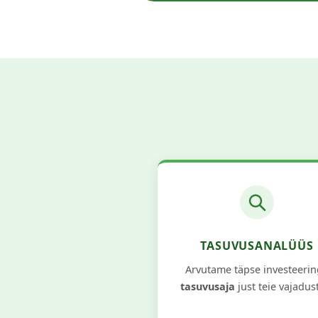
TASUVUSANALÜÜS
Arvutame täpse investeeri
tasuvusaja
just teie vajadus