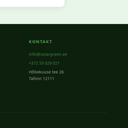
KONTAKT
info@solargreen.ee
+372 53 029 021
Hõbekuuse tee 26
Tallinn 12111