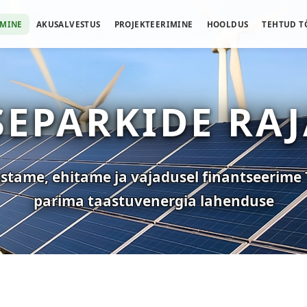
AMINE
AKUSALVESTUS
PROJEKTEERIMINE
HOOLDUS
TEHTUD T
SEPARKIDE RA
tame, ehitame ja vajadusel finantseerime 
parima taastuvenergia lahenduse