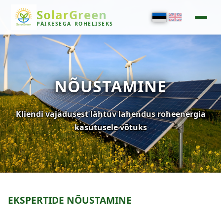
SolarGreen
PÄIKESEGA
ROHELISEKS
NÕUSTAMINE
Kliendi vajadusest lähtuv lahendus roheenergia
kasutusele võtuks
EKSPERTIDE NÕUSTAMINE