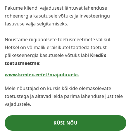
Pakume kliendi vajadusest lähtuvat lahenduse
roheenergia kasutusele võtuks ja investeeringu
tasuvuse välja selgitamiseks.
Nõustame riigipoolsete toetusmeetmete valikul.
Hetkel on võimalik eraisikutel taotleda toetust
päikeseenergia kasutusele võtuks läbi
KredEx
toetusmeetme
:
www.kredex.ee/et/majaduueks
Meie nõustajad on kursis kõikide olemasolevate
toetustega ja aitavad leida parima lahenduse just teie
vajadustele.
KÜSI NÕU