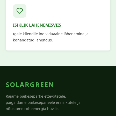
ISIKLIK LÄHENEMISVIIS
Igale kliendile individuaalne lähenemine ja
kohandatud lahendus.
SOLARGREEN
Rajame päikeseparke ettevõtetele,
paigaldame päikesepaneele eraisikutele ja
nõustame roheenergia huvilisi.