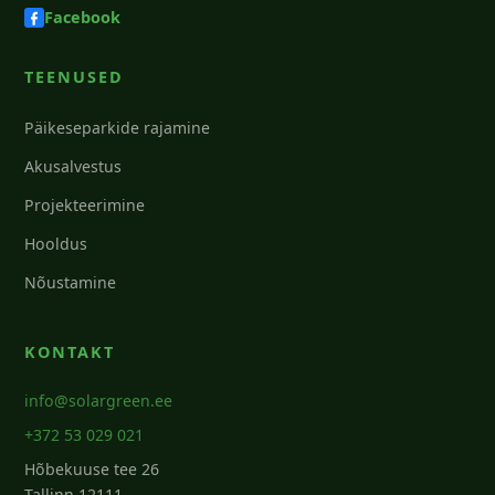
Facebook
TEENUSED
Päikeseparkide rajamine
Akusalvestus
Projekteerimine
Hooldus
Nõustamine
KONTAKT
info@solargreen.ee
+372 53 029 021
Hõbekuuse tee 26
Tallinn 12111