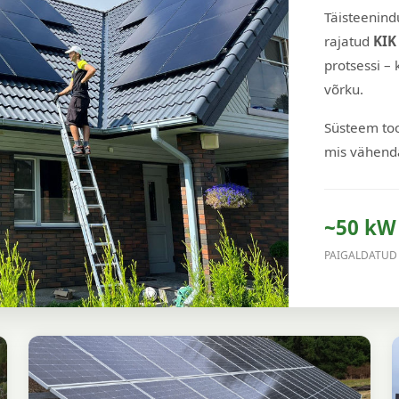
Täisteenind
rajatud
KIK
protsessi –
võrku.
Süsteem too
mis vähend
~50 kW
PAIGALDATUD