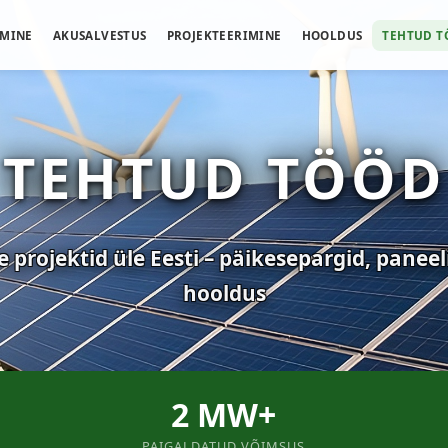
AMINE
AKUSALVESTUS
PROJEKTEERIMINE
HOOLDUS
TEHTUD T
TEHTUD TÖÖD
 projektid üle Eesti – päikesepargid, paneel
hooldus
2 MW+
PAIGALDATUD VÕIMSUS