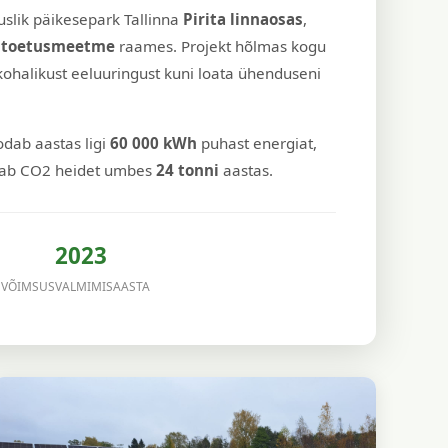
uslik päikesepark Tallinna
Pirita linnaosas
,
 toetusmeetme
raames. Projekt hõlmas kogu
 kohalikust eeluuringust kuni loata ühenduseni
dab aastas ligi
60 000 kWh
puhast energiat,
ab CO2 heidet umbes
24 tonni
aastas.
2023
 VÕIMSUS
VALMIMISAASTA