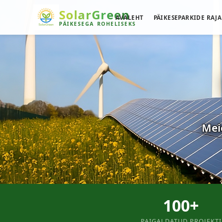
SolarGreen
AVALEHT
PÄIKESEPARKIDE RAJ
PÄIKESEGA
ROHELISEKS
Meie
100+
PAIGALDATUD PROJEKTI