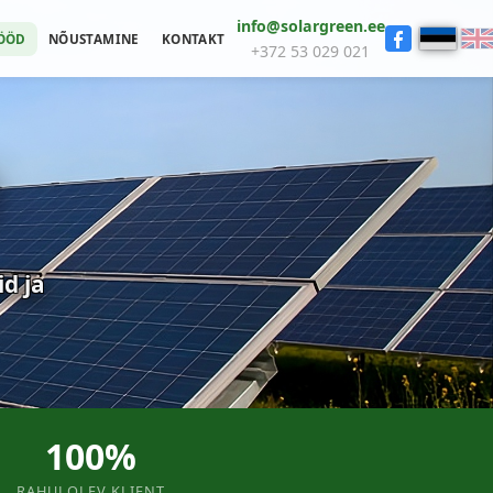
info@solargreen.ee
ÖÖD
NÕUSTAMINE
KONTAKT
+372 53 029 021
id ja
100%
RAHULOLEV KLIENT